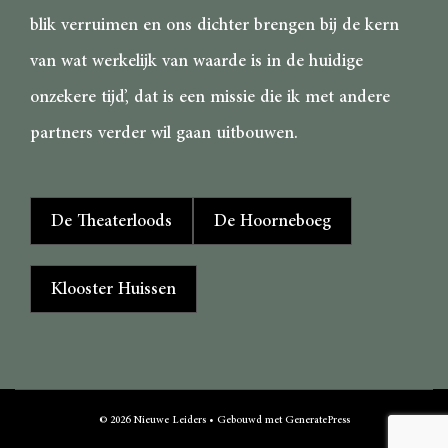
blik verruimen en ons dichter brengen bij de kern
van wat werkelijk van waarde is in de huidige
onzekere tijd’, dat is een missie die ik met andere
partners verder wil gaan uitbouwen.
De Theaterloods
De Hoorneboeg
Klooster Huissen
© 2026 Nieuwe Leiders
• Gebouwd met
GeneratePress