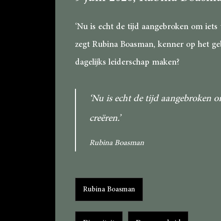
‘Nu is echt de tijd aangebroken om iet
zegt Rubina Boasman, kenner op het gebie
dagelijks leiderschap maken?
‘Nu is echt de tijd aangebroken 
creëren.’
Rubina Boasman
Categorieën
Rubina Boasman
Tags