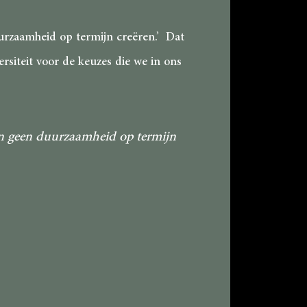
uurzaamheid op termijn creëren.’ Dat
rsiteit voor de keuzes die we in ons
oon geen duurzaamheid op termijn