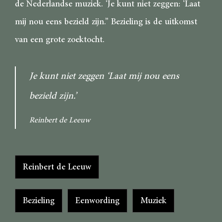
de Nederlandse muziek. ‘Je kunt niet zeggen: ‘Laat
mij nou eens bezield zijn.’’ Bezieling is de uitkomst
van een grote zoektocht.
Je kunt niet zeggen ‘Laat mij nou eens
bezield zijn.’
Reinbert de Leeuw
Categorieën
Reinbert de Leeuw
Tags
Bezieling
Eenwording
Muziek