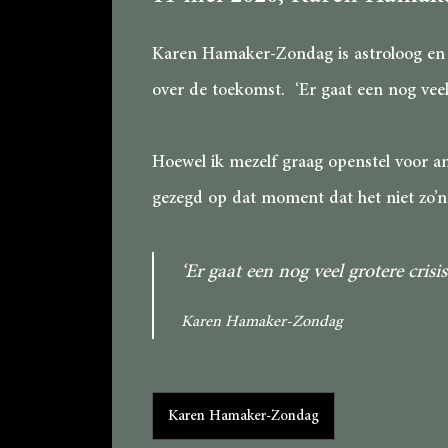
Karen Hamaker-Zondag is astroloog en p
over de toekomst. ‘Er gaat een nog veel g
Hoewel ik mezelf graag openstel voor an
gezegd op dat moment dat het niet zo’n
‘Er gaat een nog veel grotere cris
Karen Hamaker-Zondag
Categorieën
Karen Hamaker-Zondag