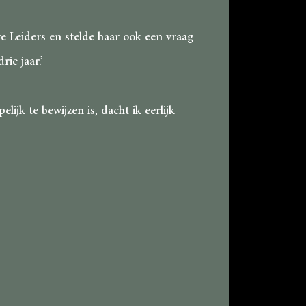
 Leiders en stelde haar ook een vraag
ie jaar.’
jk te bewijzen is, dacht ik eerlijk